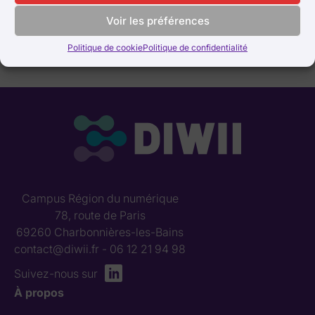
Voir les préférences
Politique de cookie
Politique de confidentialité
Campus Région du numérique
78, route de Paris
69260 Charbonnières-les-Bains
contact@diwii.fr
- 06 12 21 94 98
Suivez-nous sur
À propos